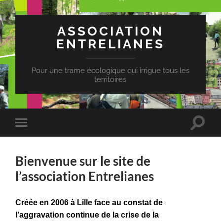
ASSOCIATION
ENTRELIANES
Pour une trame écologique qui irrigue tous les
territoires
Toggle
Toggle
search
mobile
field
menu
Bienvenue sur le site de
l’association Entrelianes
Créée en 2006 à Lille face au constat de
l’aggravation continue de la crise de la